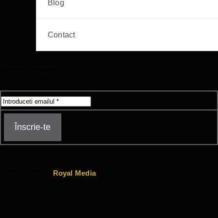
Blog
Contact
Încrie-te la newsletter
Înscrie-te
© 2018 - 2017 •
Royal Media