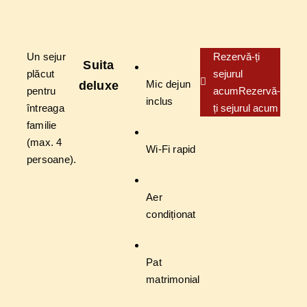
Un sejur
Rezervă-ți
Suita
plăcut
sejurul
Mic dejun
deluxe
pentru
acum
Rezervă-
inclus
întreaga
ți sejurul acum
familie
(max. 4
Wi-Fi rapid
persoane).
Aer
condiționat
Pat
matrimonial