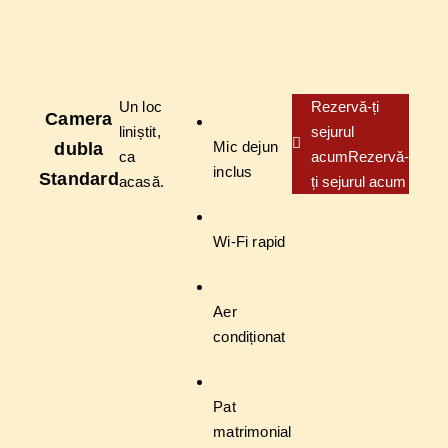
Un loc
Rezervă-ți
Camera
liniștit,
sejurul
Mic dejun
dubla
ca
acum
Rezervă-
inclus
Standard
acasă.
ți sejurul acum
Wi-Fi rapid
Aer
condiționat
Pat
matrimonial